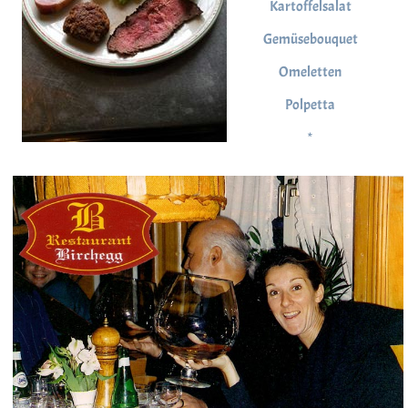
Kartoffelsalat
Gemüsebouquet
Omeletten
Polpetta
*